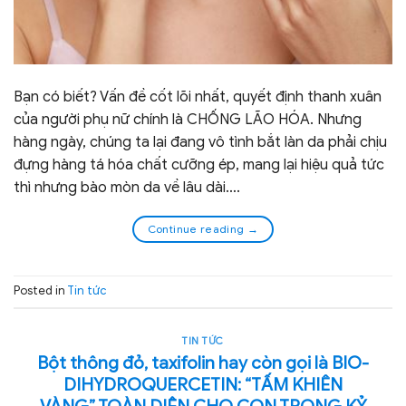
Bạn có biết? Vấn đề cốt lõi nhất, quyết định thanh xuân
của người phụ nữ chính là CHỐNG LÃO HÓA. Nhưng
hàng ngày, chúng ta lại đang vô tình bắt làn da phải chịu
đựng hàng tá hóa chất cưỡng ép, mang lại hiệu quả tức
thì nhưng bào mòn da về lâu dài….
Continue reading
→
Posted in
Tin tức
TIN TỨC
Bột thông đỏ, taxifolin hay còn gọi là BIO-
DIHYDROQUERCETIN: “TẤM KHIÊN
VÀNG” TOÀN DIỆN CHO CON TRONG KỶ