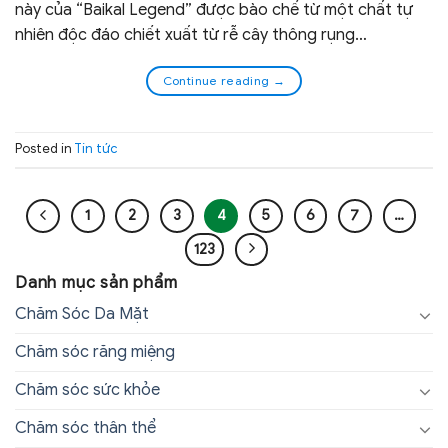
này của “Baikal Legend” được bào chế từ một chất tự
nhiên độc đáo chiết xuất từ ​​rễ cây thông rụng…
Continue reading
→
Posted in
Tin tức
1
2
3
4
5
6
7
…
123
Danh mục sản phẩm
Chăm Sóc Da Mặt
Chăm sóc răng miệng
Chăm sóc sức khỏe
Chăm sóc thân thể