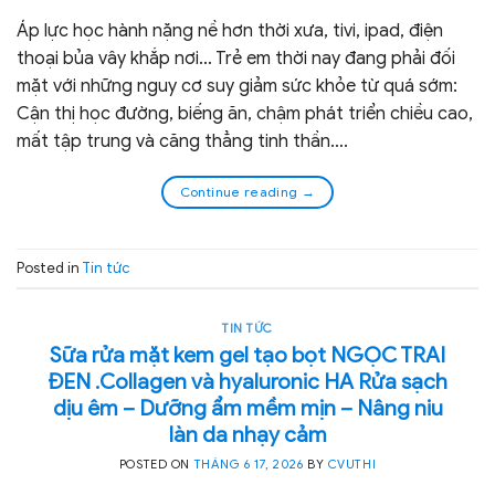
Áp lực học hành nặng nề hơn thời xưa, tivi, ipad, điện
thoại bủa vây khắp nơi… Trẻ em thời nay đang phải đối
mặt với những nguy cơ suy giảm sức khỏe từ quá sớm:
Cận thị học đường, biếng ăn, chậm phát triển chiều cao,
mất tập trung và căng thẳng tinh thần….
Continue reading
→
Posted in
Tin tức
TIN TỨC
Sữa rửa mặt kem gel tạo bọt NGỌC TRAI
ĐEN .Collagen và hyaluronic HA Rửa sạch
dịu êm – Dưỡng ẩm mềm mịn – Nâng niu
làn da nhạy cảm
POSTED ON
THÁNG 6 17, 2026
BY
CVUTHI