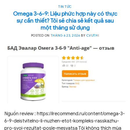
TIN TỨC
Omega 3-6-9: Liệu phức hợp này có thực
sự cần thiết? Tôi sẽ chia sẻ kết quả sau
một tháng sử dụng
POSTED ON
THÁNG 6 23, 2026
BY
CVUTHI
Nguồn review : https://irecommend.ru/content/omega-3-
6-9-deistvitelno-li-nuzhen-etot-kompleks-rasskazhu-
pro-svoi-rezultat-posle-mesyatsa Tôi không thích mùa