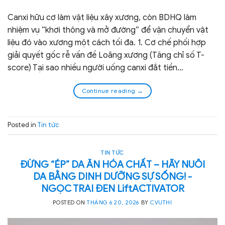
Canxi hữu cơ làm vật liệu xây xương, còn BDHQ làm
nhiệm vụ “khơi thông và mở đường” để vận chuyển vật
liệu đó vào xương một cách tối đa. 1. Cơ chế phối hợp
giải quyết gốc rễ vấn đề Loãng xương (Tăng chỉ số T-
score) Tại sao nhiều người uống canxi đắt tiền…
Continue reading
→
Posted in
Tin tức
TIN TỨC
ĐỪNG “ÉP” DA ĂN HÓA CHẤT – HÃY NUÔI
DA BẰNG DINH DƯỠNG SỰ SỐNG! -
NGỌC TRAI ĐEN LiftACTIVATOR
POSTED ON
THÁNG 6 20, 2026
BY
CVUTHI