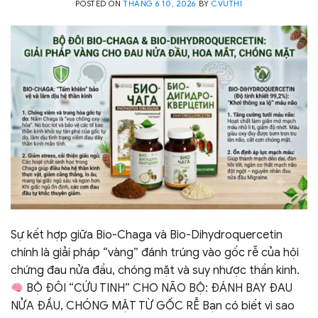
POSTED ON
THÁNG 6 10, 2026
BY
CVUTHI
Sự kết hợp giữa Bio-Chaga và Bio-Dihydroquercetin
chính là giải pháp “vàng” đánh trúng vào gốc rễ của hội
chứng đau nửa đầu, chóng mặt và suy nhược thần kinh.
BỘ ĐÔI “CỨU TINH” CHO NÃO BỘ: ĐÁNH BAY ĐAU
NỬA ĐẦU, CHÓNG MẶT TỪ GỐC RỄ Bạn có biết vì sao