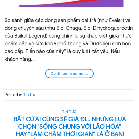
So sánh giữa các dòng sản phẩm đại trà (như Evalar) và
dòng chuyên sâu (như Bio-Chaga, Bio-Dihydroquercetin
của Baikal Legend) cũng chính là sự khác biệt giữa Thực
phẩm bảo vệ sức khỏe phổ thông và Dược liệu sinh học
cao cấp. Tiền nào của nấy” là quy luật tất yếu. Nếu
khách hàng…
Continue reading
→
Posted in
Tin tức
TIN TỨC
BẤT CỨ AI CŨNG SẼ GIÀ ĐI… NHƯNG LỰA
CHỌN “SỐNG CHUNG VỚI LÃO HÓA”
HAY “LÀM CHẬM THỜI GIAN” LÀ Ở BẠN!