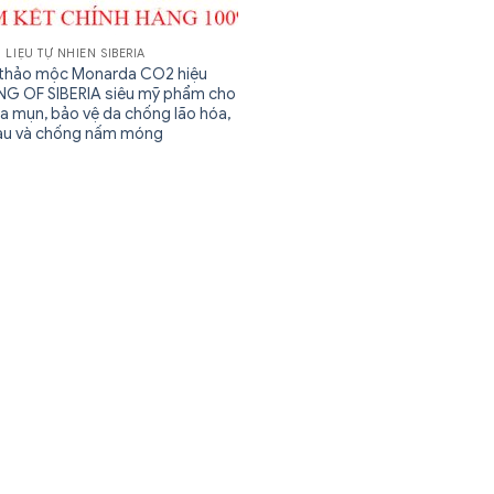
 LIỆU TỰ NHIÊN SIBERIA
thảo mộc Monarda СО2 hiệu
NG OF SIBERIA siêu mỹ phẩm cho
da mụn, bảo vệ da chống lão hóa,
gàu và chống nấm móng