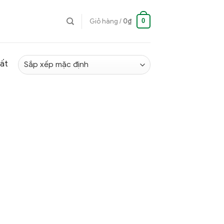
0
Giỏ hàng /
0
₫
hất