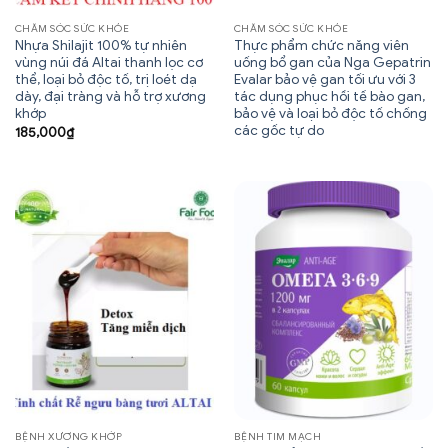
CHĂM SÓC SỨC KHỎE
CHĂM SÓC SỨC KHỎE
Nhựa Shilajit 100% tự nhiên
Thực phẩm chức năng viên
vùng núi đá Altai thanh lọc cơ
uống bổ gan của Nga Gepatrin
thể, loại bỏ độc tố, trị loét dạ
Evalar bảo vệ gan tối ưu với 3
dày, đại tràng và hỗ trợ xương
tác dụng phục hồi tế bào gan,
khớp
bảo vệ và loại bỏ độc tố chống
các gốc tự do
185,000
₫
BỆNH XƯƠNG KHỚP
BỆNH TIM MẠCH