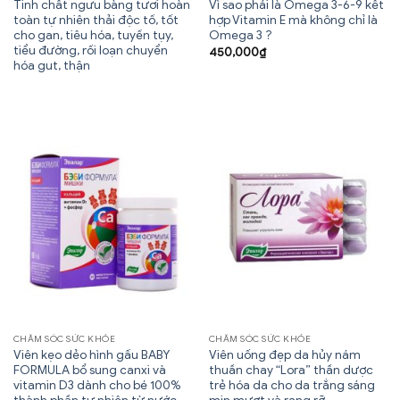
Tinh chất ngưu bàng tươi hoàn
Vì sao phải là Omega 3-6-9 kết
toàn tự nhiên thải độc tố, tốt
hợp Vitamin E mà không chỉ là
cho gan, tiêu hóa, tuyến tụy,
Omega 3 ?
tiểu đường, rối loạn chuyển
450,000
₫
hóa gut, thận
CHĂM SÓC SỨC KHỎE
CHĂM SÓC SỨC KHỎE
Viên kẹo dẻo hình gấu BABY
Viên uống đẹp da hủy nám
FORMULA bổ sung canxi và
thuần chay “Lora” thần dược
vitamin D3 dành cho bé 100%
trẻ hóa da cho da trắng sáng