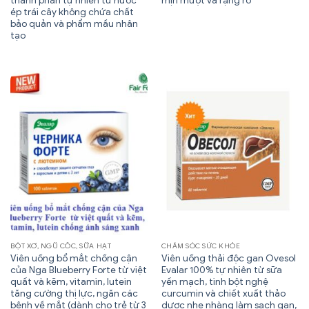
thành phần tự nhiên từ nước
mịn mượt và rạng rỡ
ép trái cây không chứa chất
bảo quản và phẩm mầu nhân
tạo
BỘT XƠ, NGŨ CỐC, SỮA HẠT
CHĂM SÓC SỨC KHỎE
Viên uống bổ mắt chống cận
Viên uống thải độc gan Ovesol
của Nga Blueberry Forte từ việt
Evalar 100% tự nhiên từ sữa
quất và kẽm, vitamin, lutein
yến mạch, tinh bột nghệ
tăng cường thị lực, ngăn các
curcumin và chiết xuất thảo
bệnh về mắt (dành cho trẻ từ 3
dược nhẹ nhàng làm sạch gan,