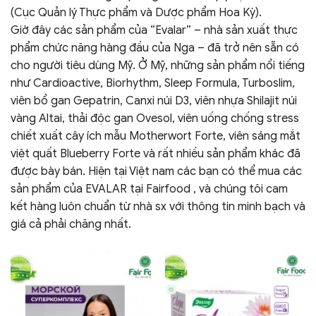
(Cục Quản lý Thực phẩm và Dược phẩm Hoa Kỳ).
Giờ đây các sản phẩm của “Evalar” – nhà sản xuất thực
phẩm chức năng hàng đầu của Nga – đã trở nên sẵn có
cho người tiêu dùng Mỹ. Ở Mỹ, những sản phẩm nổi tiếng
như Cardioactive, Biorhythm, Sleep Formula, Turboslim,
viên bổ gan Gepatrin, Canxi núi D3, viên nhựa Shilajit núi
vàng Altai, thải độc gan Ovesol, viên uống chống stress
chiết xuất cây ích mẫu Motherwort Forte, viên sáng mắt
việt quất Blueberry Forte và rất nhiều sản phẩm khác đã
được bày bán. Hiện tại Việt nam các bạn có thể mua các
sản phẩm của EVALAR tại Fairfood , và chúng tôi cam
kết hàng luôn chuẩn từ nhà sx với thông tin minh bạch và
giá cả phải chăng nhất.