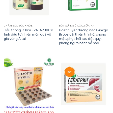
CHĂM SÓC SỨC KHỎE
BỘT XƠ, NGŨ CỐC, SỮA HẠT
Dầu thông lá kim EVALAR 100%
Hoạt huyết dưỡng não Ginkgo
tinh dầu tự nhiên món quà vô
Biloba cải thiện trí nhớ, chóng
giá vùng Altai
mặt, phục hồi sau đột quỵ,
phòng ngừa bệnh về não