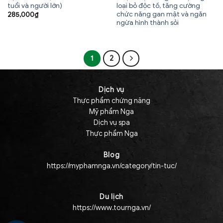
tuổi và người lớn)
loại bỏ độc tố, tăng cường
chức năng gan mật và ngăn
285,000
₫
ngừa hình thành sỏi
1
2
Dịch vụ
Thực phẩm chứng năng
Mỹ phẩm Nga
Dịch vụ spa
Thực phẩm Nga
Blog
https://myphamnga.vn/category/tin-tuc/
Du lịch
https://www.tournga.vn/