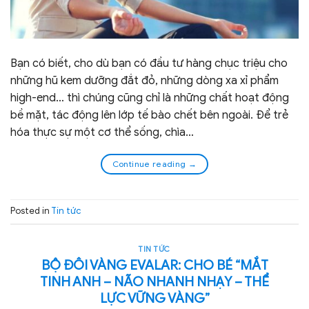
Bạn có biết, cho dù bạn có đầu tư hàng chục triệu cho
những hũ kem dưỡng đắt đỏ, những dòng xa xỉ phẩm
high-end… thì chúng cũng chỉ là những chất hoạt động
bề mặt, tác động lên lớp tế bào chết bên ngoài. Để trẻ
hóa thực sự một cơ thể sống, chìa…
Continue reading
→
Posted in
Tin tức
TIN TỨC
BỘ ĐÔI VÀNG EVALAR: CHO BÉ “MẮT
TINH ANH – NÃO NHANH NHẠY – THỂ
LỰC VỮNG VÀNG”