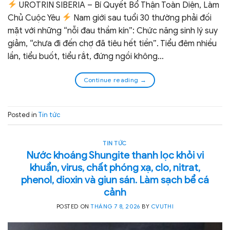
UROTRIN SIBERIA – Bí Quyết Bổ Thận Toàn Diện, Làm
Chủ Cuộc Yêu
Nam giới sau tuổi 30 thường phải đối
mặt với những “nỗi đau thầm kín”: Chức năng sinh lý suy
giảm, “chưa đi đến chợ đã tiêu hết tiền”. Tiểu đêm nhiều
lần, tiểu buốt, tiểu rắt, đứng ngồi không…
Continue reading
→
Posted in
Tin tức
TIN TỨC
Nước khoáng Shungite thanh lọc khỏi vi
khuẩn, virus, chất phóng xạ, clo, nitrat,
phenol, dioxin và giun sán. Làm sạch bể cá
cảnh
POSTED ON
THÁNG 7 8, 2026
BY
CVUTHI