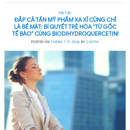
TIN TỨC
ĐẮP CẢ TẤN MỸ PHẨM XA XỈ CŨNG CHỈ
LÀ BỀ MẶT: BÍ QUYẾT TRẺ HÓA “TỪ GỐC
TẾ BÀO” CÙNG BIODIHYDROQUERCETIN!
POSTED ON
THÁNG 7 17, 2026
BY
CVUTHI