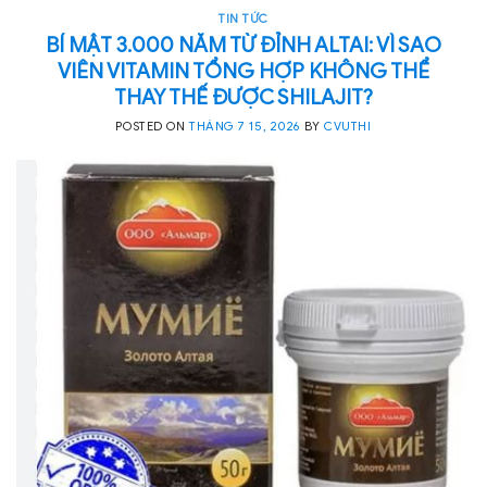
TIN TỨC
BÍ MẬT 3.000 NĂM TỪ ĐỈNH ALTAI: VÌ SAO
VIÊN VITAMIN TỔNG HỢP KHÔNG THỂ
THAY THẾ ĐƯỢC SHILAJIT?
POSTED ON
THÁNG 7 15, 2026
BY
CVUTHI