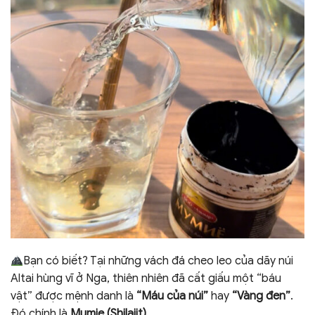
Bạn có biết? Tại những vách đá cheo leo của dãy núi
Altai hùng vĩ ở Nga, thiên nhiên đã cất giấu một “báu
vật” được mệnh danh là
“Máu của núi”
hay
“Vàng đen”
.
Đó chính là
Mumie (Shilajit)
.