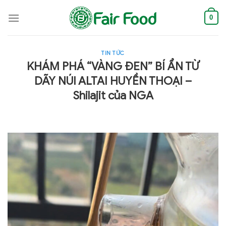
Skip
to
0
content
TIN TỨC
KHÁM PHÁ “VÀNG ĐEN” BÍ ẨN TỪ
DÃY NÚI ALTAI HUYỀN THOẠI –
Shilajit của NGA