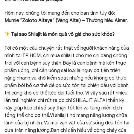
Hôm nay, chúng tôi mang đến cho bạn tinh túy đó:
Mumie “Zoloto Altaya” (Vàng Altai) – Thương hiệu Almar
.
Tại sao Shilajit là món quà vô giá cho sức khỏe?
Tôi có một câu chuyện rất thật về người khách hàng của
mình tại TP HCM, chị mua shilajit cho mẹ chị đang chống
trọi với căn bệnh suy thận.Đây là căn bệnh mà kén thực
phẩm uống, chỉ cần uống sai loại là nguy cơ tiến triển
nặng nhanh và khó kiểm soát nhưng nếu không có thực
phẩm bồi bổ cơ thể để có sức tồn tại chiến đấu với bệnh
thì cũng khó có thể kéo dài tuổi thọ. Vì vậy sau rất nhiều
lần trải nghiệm chị rút ra dc chỉ SHILAJIT ALTAI thần kỳ
này giúp kéo chỉ số suy thận tốt lên và tăng miễn dịch
tổng thể cho cơ thể.Vì shilajit nó mang năng lượng chữa
lành của tự nhiên. Và mọi vạn vật của sự sống đều tồn tại
dựa trên năng lượng.Bạn chỉ cần hiểu về dòng chảy của