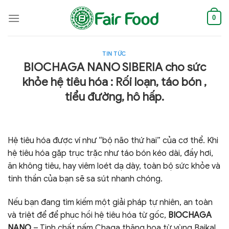
Skip
to
0
content
TIN TỨC
BIOCHAGA NANO SIBERIA cho sức
khỏe hệ tiêu hóa : Rối loạn, táo bón ,
tiểu đường, hô hấp.
Hệ tiêu hóa được ví như “bộ não thứ hai” của cơ thể. Khi
hệ tiêu hóa gặp trục trặc như táo bón kéo dài, đầy hơi,
ăn không tiêu, hay viêm loét dạ dày, toàn bộ sức khỏe và
tinh thần của bạn sẽ sa sút nhanh chóng.
Nếu bạn đang tìm kiếm một giải pháp tự nhiên, an toàn
và triệt để để phục hồi hệ tiêu hóa từ gốc,
BIOCHAGA
NANO
– Tinh chất nấm Chaga thăng hoa từ vùng Baikal