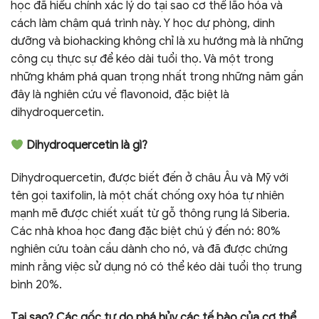
học đã hiểu chính xác lý do tại sao cơ thể lão hóa và
cách làm chậm quá trình này. Y học dự phòng, dinh
dưỡng và biohacking không chỉ là xu hướng mà là những
công cụ thực sự để kéo dài tuổi thọ. Và một trong
những khám phá quan trọng nhất trong những năm gần
đây là nghiên cứu về flavonoid, đặc biệt là
dihydroquercetin.
Dihydroquercetin là gì?
Dihydroquercetin, được biết đến ở châu Âu và Mỹ với
tên gọi taxifolin, là một chất chống oxy hóa tự nhiên
mạnh mẽ được chiết xuất từ ​​gỗ thông rụng lá Siberia.
Các nhà khoa học đang đặc biệt chú ý đến nó: 80%
nghiên cứu toàn cầu dành cho nó, và đã được chứng
minh rằng việc sử dụng nó có thể kéo dài tuổi thọ trung
bình 20%.
Tại sao? Các gốc tự do phá hủy các tế bào của cơ thể,