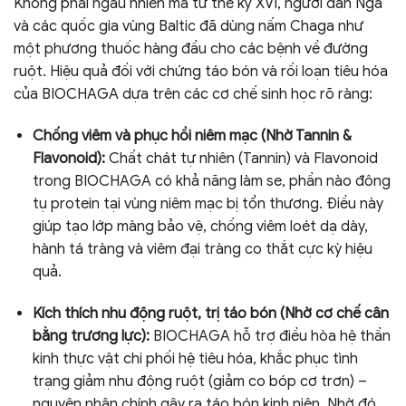
Không phải ngẫu nhiên mà từ thế kỷ XVI, người dân Nga
và các quốc gia vùng Baltic đã dùng nấm Chaga như
một phương thuốc hàng đầu cho các bệnh về đường
ruột. Hiệu quả đối với chứng táo bón và rối loạn tiêu hóa
của BIOCHAGA dựa trên các cơ chế sinh học rõ ràng:
Chống viêm và phục hồi niêm mạc (Nhờ Tannin &
Flavonoid):
Chất chát tự nhiên (Tannin) và Flavonoid
trong BIOCHAGA có khả năng làm se, phần nào đông
tụ protein tại vùng niêm mạc bị tổn thương. Điều này
giúp tạo lớp màng bảo vệ, chống viêm loét dạ dày,
hành tá tràng và viêm đại tràng co thắt cực kỳ hiệu
quả.
Kích thích nhu động ruột, trị táo bón (Nhờ cơ chế cân
bằng trương lực):
BIOCHAGA hỗ trợ điều hòa hệ thần
kinh thực vật chi phối hệ tiêu hóa, khắc phục tình
trạng giảm nhu động ruột (giảm co bóp cơ trơn) –
nguyên nhân chính gây ra táo bón kinh niên. Nhờ đó,