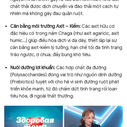
chất thải được dịch chuyển và đào thải một cách tự
nhiên mà không gây đau quặn ruột.
Cân bằng môi trường Axit – Kiềm:
Các axit hữu cơ
đặc hiệu có trong nấm Chaga (như axit agaricic, axit
humic…) giúp điều hòa dịch vị dạ dày, thiết lập lại sự
cân bằng axit-kiềm lý tưởng, hạn chế tối đa tình trạng
trào ngược, ợ chua, đầy bụng khó tiêu.
Nuôi dưỡng lợi khuẩn:
Các hợp chất đa đường
(Polysaccharides) đóng vai trò như nguồn dinh dưỡng
(Prebiotics) tuyệt vời cho hệ vi sinh đường ruột phát
triển khỏe mạnh, từ đó chấm dứt tình trạng rối loạn
tiêu hóa, đi ngoài thất thường.