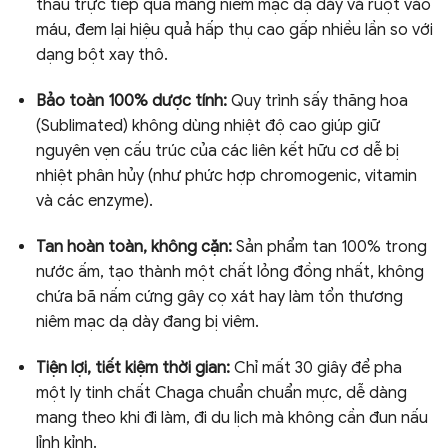
thấu trực tiếp qua màng niêm mạc dạ dày và ruột vào
máu, đem lại hiệu quả hấp thụ cao gấp nhiều lần so với
dạng bột xay thô.
Bảo toàn 100% dược tính:
Quy trình sấy thăng hoa
(Sublimated) không dùng nhiệt độ cao giúp giữ
nguyên vẹn cấu trúc của các liên kết hữu cơ dễ bị
nhiệt phân hủy (như phức hợp chromogenic, vitamin
và các enzyme).
Tan hoàn toàn, không cặn:
Sản phẩm tan 100% trong
nước ấm, tạo thành một chất lỏng đồng nhất, không
chứa bã nấm cứng gây cọ xát hay làm tổn thương
niêm mạc dạ dày đang bị viêm.
Tiện lợi, tiết kiệm thời gian:
Chỉ mất 30 giây để pha
một ly tinh chất Chaga chuẩn chuẩn mực, dễ dàng
mang theo khi đi làm, đi du lịch mà không cần đun nấu
lỉnh kỉnh.