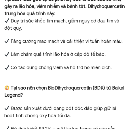
gây ra lão hóa, viêm nhiễm và bệnh tật. Dihydroquercetin
trung hòa quá trình này:
Duy trì sức khỏe tim mạch, giảm nguy cơ đau tim và
đột quỵ.
Tăng cường mao mạch và cải thiện vi tuần hoàn máu.
Làm chậm quá trình lão hóa ở cấp độ tế bào.
Có tác dụng chống viêm và hỗ trợ hệ miễn dịch.
⠀
Tại sao nên chọn BioDihydroquercetin (BDK) từ Baikal
Legend?
Được sản xuất dưới dạng bột độc đáo giúp giữ lại
hoạt tính chống oxy hóa tối đa.
Độ tinh khiết 99,2% – một kỷ lục trong số các sản