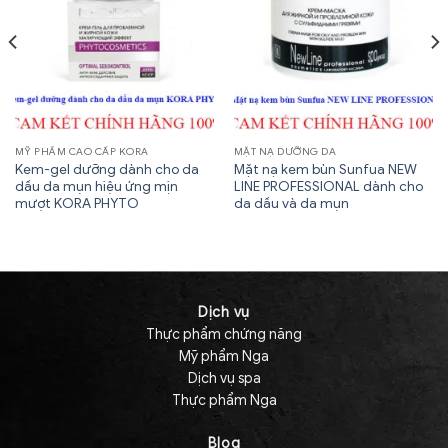
MỸ PHẨM CAO CẤP KORA
MẶT NẠ DƯỠNG DA
Kem-gel dưỡng dành cho da
Mặt nạ kem bùn Sunfua NEW
dầu da mụn hiệu ứng mịn
LINE PROFESSIONAL dành cho
mượt KORA PHYTO
da dầu và da mụn
Dịch vụ
Thực phẩm chứng năng
Mỹ phẩm Nga
Dịch vụ spa
Thực phẩm Nga
Blog