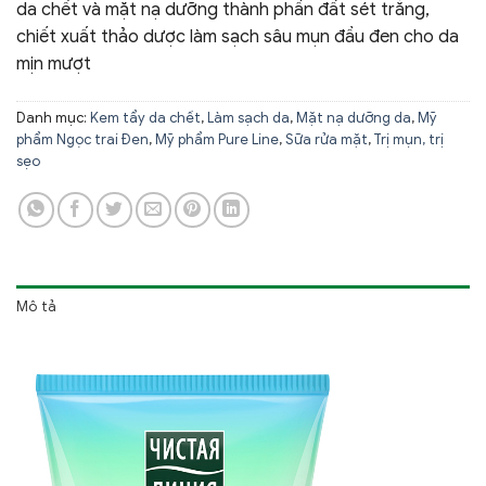
da chết và mặt nạ dưỡng thành phần đất sét trắng,
chiết xuất thảo dược làm sạch sâu mụn đầu đen cho da
mịn mượt
Danh mục:
Kem tẩy da chết
,
Làm sạch da
,
Mặt nạ dưỡng da
,
Mỹ
phẩm Ngọc trai Đen
,
Mỹ phẩm Pure Line
,
Sữa rửa mặt
,
Trị mụn, trị
sẹo
Mô tả