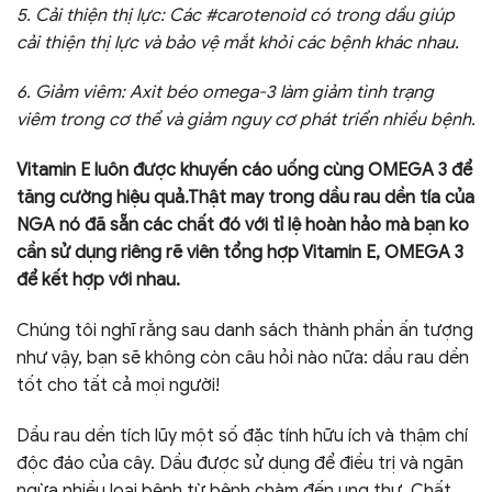
5. Cải thiện thị lực: Các #carotenoid có trong dầu giúp
cải thiện thị lực và bảo vệ mắt khỏi các bệnh khác nhau.
6. Giảm viêm: Axit béo omega-3 làm giảm tình trạng
viêm trong cơ thể và giảm nguy cơ phát triển nhiều bệnh.
Vitamin E luôn được khuyến cáo uống cùng OMEGA 3 để
tăng cường hiệu quả.Thật may trong dầu rau dền tía của
NGA nó đã sẵn các chất đó với tỉ lệ hoàn hảo mà bạn ko
cần sử dụng riêng rẽ viên tổng hợp Vitamin E, OMEGA 3
để kết hợp với nhau.
Chúng tôi nghĩ rằng sau danh sách thành phần ấn tượng
như vậy, bạn sẽ không còn câu hỏi nào nữa: dầu rau dền
tốt cho tất cả mọi người!
Dầu rau dền tích lũy một số đặc tính hữu ích và thậm chí
độc đáo của cây. Dầu được sử dụng để điều trị và ngăn
ngừa nhiều loại bệnh từ bệnh chàm đến ung thư. Chất