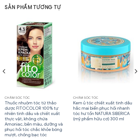
SẢN PHẨM TƯƠNG TỰ
CHĂM SÓC TÓC
CHĂM SÓC TÓC
Thuốc nhuộm tóc từ thảo
Kem ủ tóc chiết xuất tinh dầu
dược FITOCOLOR 100% tự
hắc mai biển phục hồi nhanh
nhiên tinh dầu và chiết xuất
tóc hư tổn NATURA SIBERICA
thực vật, không chứa
(mỹ phẩm hữu cơ) 300 ml
Amoniac, bền màu, dưỡng và
phục hồi tóc chắc khỏe bóng
mượt, chống bạc tóc