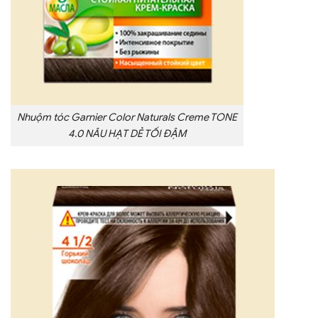
Nhuộm tóc Garnier Color Naturals Creme TONE
4.0 NÂU HẠT DẺ TỐI ĐẬM