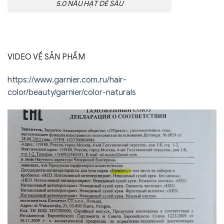
5.0 NÂU HẠT DẺ SÂU
VIDEO VỀ SẢN PHẨM
https://www.garnier.com.ru/hair-
color/beauty/garnier/color-naturals