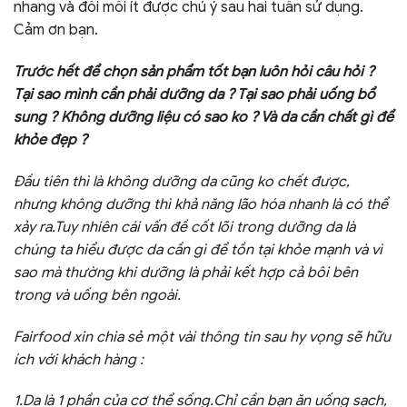
nhang và đồi mồi ít được chú ý sau hai tuần sử dụng.
Cảm ơn bạn.
Trước hết để chọn sản phẩm tốt bạn luôn hỏi câu hỏi ?
Tại sao mình cần phải dưỡng da ? Tại sao phải uống bổ
sung ? Không dưỡng liệu có sao ko ? Và da cần chất gì để
khỏe đẹp ?
Đầu tiên thì là không dưỡng da cũng ko chết được,
nhưng không dưỡng thì khả năng lão hóa nhanh là có thể
xảy ra.Tuy nhiên cái vấn đề cốt lõi trong dưỡng da là
chúng ta hiểu được da cần gì để tồn tại khỏe mạnh và vì
sao mà thường khi dưỡng là phải kết hợp cả bôi bên
trong và uống bên ngoài.
Fairfood xin chia sẻ một vài thông tin sau hy vọng sẽ hữu
ích với khách hàng :
1.Da là 1 phần của cơ thể sống.Chỉ cần bạn ăn uống sạch,