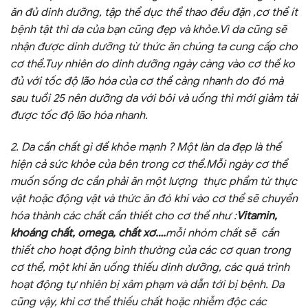
ăn đủ dinh dưỡng, tập thể dục thể thao đều đặn ,cơ thể ít
bệnh tật thì da của bạn cũng đẹp và khỏe.Vì da cũng sẽ
nhận được dinh dưỡng từ thức ăn chúng ta cung cấp cho
cơ thể.Tuy nhiên do dinh dưỡng ngày càng vào cơ thể ko
đủ với tốc độ lão hóa của cơ thể càng nhanh do đó mà
sau tuổi 25 nên dưỡng da với bôi và uống thì mới giảm tải
được tốc độ lão hóa nhanh.
2. Da cần chất gì để khỏe mạnh ? Một làn da đẹp là thể
hiện cả sức khỏe của bên trong cơ thể.Mỗi ngày cơ thể
muốn sống dc cần phải ăn một lượng thực phẩm từ thực
vật hoặc động vật và thức ăn đó khi vào cơ thể sẽ chuyển
hóa thành các chất cần thiết cho cơ thể như :
Vitamin,
khoáng chất, omega, chất xơ….
mỗi nhóm chất sẽ cần
thiết cho hoạt động bình thường của các cơ quan trong
cơ thể, một khi ăn uống thiếu dinh dưỡng, các quá trình
hoạt động tự nhiên bị xâm phạm và dẫn tới bị bệnh. Da
cũng vậy, khi cơ thể thiếu chất hoặc nhiễm độc các