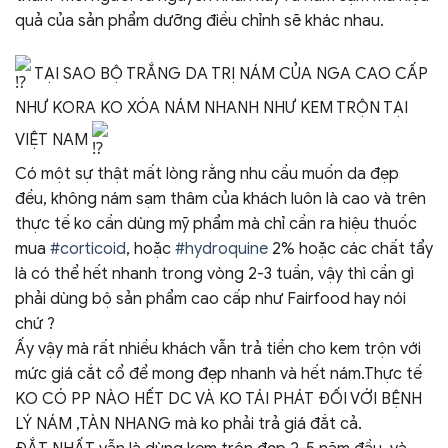
quả của sản phẩm dưỡng điều chỉnh sẽ khác nhau.
TẠI SAO BỘ TRẮNG DA TRỊ NÁM CỦA NGA CAO CẤP
NHƯ KORA KO XÓA NÁM NHANH NHƯ KEM TRỘN TẠI
VIỆT NAM
Có một sự thật mất lòng rằng nhu cầu muốn da đẹp
đều, không nám sạm thâm của khách luôn là cao và trên
thực tế ko cần dùng mỹ phẩm mà chỉ cần ra hiệu thuốc
mua
#corticoid
, hoặc
#hydroquine
2% hoặc các chất tẩy
là có thể hết nhanh trong vòng 2-3 tuần, vậy thì cần gì
phải dùng bộ sản phẩm cao cấp như Fairfood hay nói
chứ ?
Ấy vậy mà rất nhiều khách vẫn trả tiền cho kem trộn với
mức giá cắt cổ để mong đẹp nhanh và hết nám.Thực tế
KO CÓ PP NÀO HẾT DC VÀ KO TÁI PHÁT ĐỐI VỚI BỆNH
LÝ NÁM ,TÀN NHANG mà ko phải trả giá đắt cả.