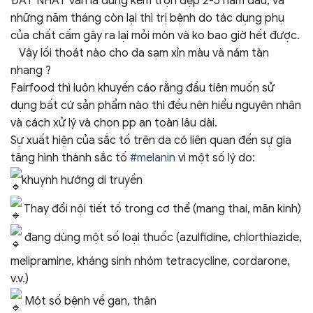
ĐẮT NHẤT vẫn là dùng kem trộn đẹp 2-5 năm đầu, và
những năm tháng còn lại thì trị bệnh do tác dụng phụ
của chất cấm gây ra lại mỏi mòn và ko bao giờ hết được.
⠀Vậy lối thoát nào cho da sạm xỉn màu và nám tàn
nhang ?
Fairfood thì luôn khuyến cáo rằng đầu tiên muốn sử
dụng bất cứ sản phẩm nào thì đều nên hiểu nguyên nhân
và cách xử lý và chọn pp an toàn lâu dài.
Sự xuất hiện của sắc tố trên da có liên quan đến sự gia
tăng hình thành sắc tố
#melanin
vì một số lý do:
khuynh hướng di truyền
Thay đổi nội tiết tố trong cơ thể (mang thai, mãn kinh)
đang dùng một số loại thuốc (azulfidine, chlorthiazide,
melipramine, kháng sinh nhóm tetracycline, cordarone,
v.v.)
Một số bệnh về gan, thận