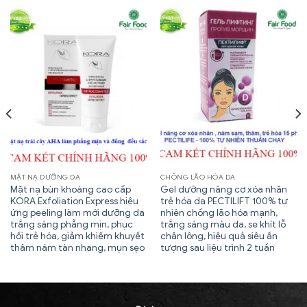
MẶT NẠ DƯỠNG DA
CHỐNG LÃO HÓA DA
Mặt nạ bùn khoáng cao cấp
Gel dưỡng nâng cơ xóa nhăn
KORA Exfoliation Express hiệu
trẻ hóa da PECTILIFT 100% tự
ứng peeling làm mới dưỡng da
nhiên chống lão hóa mạnh,
trắng sáng phẳng mịn, phục
trắng sáng màu da, se khít lỗ
hồi trẻ hóa, giảm khiếm khuyết
chân lông, hiệu quả siêu ấn
thâm nám tàn nhang, mụn sẹo
tượng sau liệu trình 2 tuần