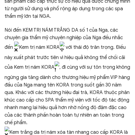
sản phẩm cao cấp thực sự có hiệu quả được chứng minh
từ người sử dụng và phổ rộng áp dụng trong các spa
thẩm mỹ lớn tại NGA.
Nói đến KEM TRỊ NÁM TRẮNG DA số 1 của Nga, các
chuyên gia thẩm mỹ chuyên nghiệp của Nga đều nhắc
đến
Kem trị nám KORA
với thái độ trân trọng. Điều
này xuất phát trước tiên vì hiệu quả không thể chối cãi
của Kem trị nám KORA
, đi cùng với sự tôn trọng không
ngừng gia tăng dành cho thương hiệu mỹ phẩm VIP hàng
đầu của Nga mang tên KORA trong suốt gần 30 năm
qua. Khác với các thương hiệu đại trà, KORA thuộc phân
khúc cao cấp cho SPA thẩm mỹ viện với tốc độ tác động
nhanh mang lại hiệu quả hơn nhờ nồng độ đậm đặc cao
của các thành phần hoàn toàn tự nhiên an toàn trong
chế phẩm.
Kem trắng da trị nám xóa tàn nhang cao cấp KORA là