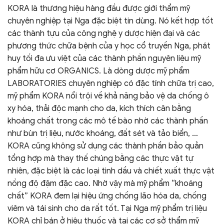
KORA là thương hiệu hàng đầu được giới thẩm mỹ
chuyên nghiệp tại Nga đặc biệt tin dùng. Nó kết hợp tốt
các thành tựu của công nghệ y dược hiện đại và các
phương thức chữa bệnh của y học cổ truyền Nga, phát
huy tối đa ưu việt của các thành phần nguyên liệu mỹ
phẩm hữu cơ ORGANICS. Là dòng dược mỹ phẩm
LABORATORIES chuyên nghiệp có đặc tính chữa trị cao,
mỹ phẩm KORA nổi trội về khả năng bảo vệ da chống ô
xy hóa, thải độc mạnh cho da, kích thích cân bằng
khoáng chất trong các mô tế bào nhờ các thành phần
như bùn trị liệu, nước khoáng, đất sét và tảo biển, …
KORA cũng không sử dụng các thành phần bảo quản
tổng hợp mà thay thế chúng bằng các thực vật tự
nhiên, đặc biệt là các loại tinh dầu và chiết xuất thực vật
nồng độ đậm đặc cao. Nhờ vậy mà mỹ phẩm “khoáng
chất” KORA đem lại hiệu ứng chống lão hóa da, chống
viêm và tái sinh cho da rất tốt. Tại Nga mỹ phẩm trị liệu
KORA chỉ bán ở hiệu thuốc và tại các cơ sở thẩm mỹ