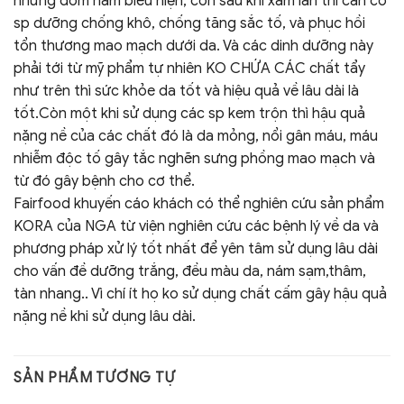
những đốm nám biểu hiện, còn sau khi xâm lấn thì cần có
sp dưỡng chống khô, chống tăng sắc tố, và phục hồi
tổn thương mao mạch dưới da. Và các dinh dưỡng này
phải tới từ mỹ phẩm tự nhiên KO CHỨA CÁC chất tẩy
như trên thì sức khỏe da tốt và hiệu quả về lâu dài là
tốt.Còn một khi sử dụng các sp kem trộn thì hậu quả
nặng nề của các chất đó là da mỏng, nổi gân máu, máu
nhiễm độc tố gây tắc nghẽn sưng phồng mao mạch và
từ đó gây bệnh cho cơ thể.
Fairfood khuyến cáo khách có thể nghiên cứu sản phẩm
KORA của NGA từ viện nghiên cứu các bệnh lý về da và
phương pháp xử lý tốt nhất để yên tâm sử dụng lâu dài
cho vấn đề dưỡng trắng, đều màu da, nám sạm,thâm,
tàn nhang.. Vì chí ít họ ko sử dụng chất cấm gây hậu quả
nặng nề khi sử dụng lâu dài.
SẢN PHẨM TƯƠNG TỰ