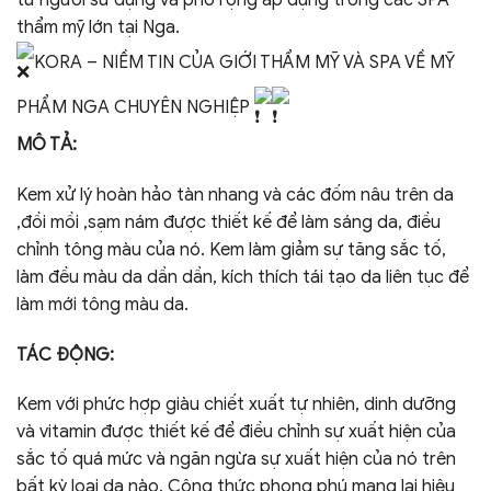
từ người sử dụng và phổ rộng áp dụng trong các SPA
thẩm mỹ lớn tại Nga.
KORA – NIỀM TIN CỦA GIỚI THẨM MỸ VÀ SPA VỀ MỸ
PHẨM NGA CHUYÊN NGHIỆP
MÔ TẢ:
Kem xử lý hoàn hảo tàn nhang và các đốm nâu trên da
,đồi mồi ,sạm nám được thiết kế để làm sáng da, điều
chỉnh tông màu của nó. Kem làm giảm sự tăng sắc tố,
làm đều màu da dần dần, kích thích tái tạo da liên tục để
làm mới tông màu da.
TÁC ĐỘNG:
Kem với phức hợp giàu chiết xuất tự nhiên, dinh dưỡng
và vitamin được thiết kế để điều chỉnh sự xuất hiện của
sắc tố quá mức và ngăn ngừa sự xuất hiện của nó trên
bất kỳ loại da nào. Công thức phong phú mang lại hiệu