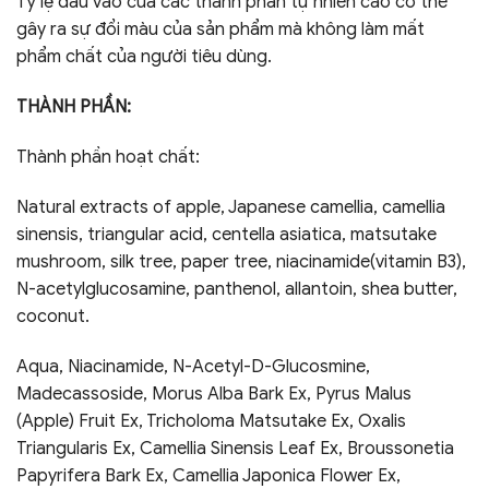
Tỷ lệ đầu vào của các thành phần tự nhiên cao có thể
gây ra sự đổi màu của sản phẩm mà không làm mất
phẩm chất của người tiêu dùng.
THÀNH PHẦN:
Thành phần hoạt chất:
Natural extracts of apple, Japanese camellia, camellia
sinensis, triangular acid, centella asiatica, matsutake
mushroom, silk tree, paper tree, niacinamide(vitamin B3),
N-acetylglucosamine, panthenol, allantoin, shea butter,
coconut.
Aqua, Niacinamide, N-Acetyl-D-Glucosmine,
Madecassoside, Morus Alba Bark Ex, Pyrus Malus
(Apple) Fruit Ex, Tricholoma Matsutake Ex, Oxalis
Triangularis Ex, Camellia Sinensis Leaf Ex, Broussonetia
Papyrifera Bark Ex, Camellia Japonica Flower Ex,