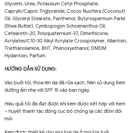
Glycerin, Urea, Potassium Cetyl Phosphate,
Caprylic/Capric Triglyceride, Cocos Nucifera (Coconut)
Oil, Glyceryl Stearate, Panthenol, Butyrospermum Parkii
(Shea Butter), Cymbopogon Schoenanthus Oil,
Ceteareth-20, Polyquaternium-37, Dimethicone,
Acrylates/C10-30 Alkyl Acrylate Crosspolymer, Allantoin,
Triethanolamine, ВНТ, Phenoxyethanol, DMDM
Hydantoin, Parfum.
HƯỚNG DẪN SỬ DỤNG:
Vào buổi tối, thoa lên da đã rửa sạch. Nên sử dụng Kem
dưỡng ẩm nhẹ với SPF 15 vào ban ngày.
Hiệu quả tối đa đạt được khi kem được kết hợp với Kem
– huyết thanh tác động cục bộ chống lại các đốm đồi
mồi.
Kem được thiết kế cho mọi loại da ở mọi lứa tuổi.