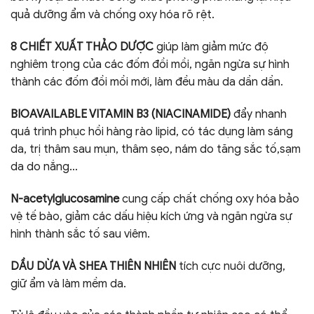
quả dưỡng ẩm và chống oxy hóa rõ rệt.
8 CHIẾT XUẤT THẢO DƯỢC
giúp làm giảm mức độ
nghiêm trọng của các đốm đồi mồi, ngăn ngừa sự hình
thành các đốm đồi mồi mới, làm đều màu da dần dần.
BIOAVAILABLE VITAMIN B3 (NIACINAMIDE)
đẩy nhanh
quá trình phục hồi hàng rào lipid, có tác dụng làm sáng
da, trị thâm sau mụn, thâm sẹo, nám do tăng sắc tố,sạm
da do nắng…
N-acetylglucosamine
cung cấp chất chống oxy hóa bảo
vệ tế bào, giảm các dấu hiệu kích ứng và ngăn ngừa sự
hình thành sắc tố sau viêm.
DẦU DỪA VÀ SHEA THIÊN NHIÊN
tích cực nuôi dưỡng,
giữ ẩm và làm mềm da.