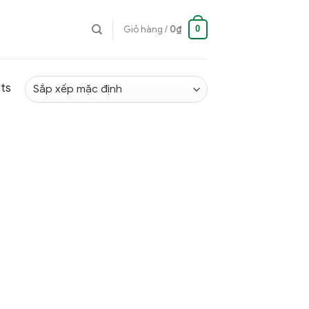
0
Giỏ hàng /
0
₫
lts