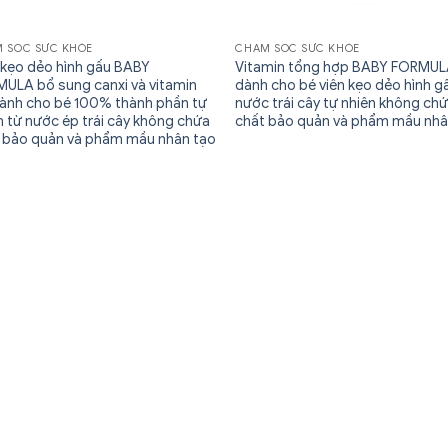
 SÓC SỨC KHỎE
CHĂM SÓC SỨC KHỎE
 kẹo dẻo hình gấu BABY
Vitamin tổng hợp BABY FORMU
ULA bổ sung canxi và vitamin
dành cho bé viên kẹo dẻo hình g
ành cho bé 100% thành phần tự
nước trái cây tự nhiên không ch
n từ nước ép trái cây không chứa
chất bảo quản và phẩm mầu nhâ
 bảo quản và phẩm mầu nhân tạo