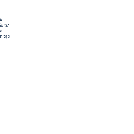
LA
ấu từ
ứa
n tạo