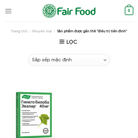
Skip
to
0
content
Trang chủ
/
Khuyến mại
/
Sản phẩm được gắn thẻ “điều trị tiền đình”
LỌC