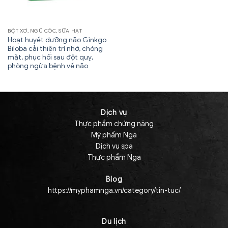
BỘT XƠ, NGŨ CỐC, SỮA HẠT
Hoạt huyết dưỡng não Ginkgo
Biloba cải thiện trí nhớ, chóng
mặt, phục hồi sau đột quỵ,
phòng ngừa bệnh về não
Dịch vụ
Thực phẩm chứng năng
Mỹ phẩm Nga
Dịch vụ spa
Thực phẩm Nga
Blog
https://myphamnga.vn/category/tin-tuc/
Du lịch