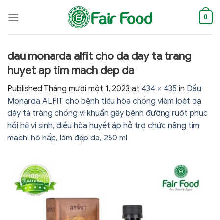
Skip
to
0
content
dau monarda alfit cho da day ta trang
huyet ap tim mach dep da
Published
Tháng mười một 1, 2023
at
434 × 435
in
Dầu
Monarda ALFIT cho bệnh tiêu hóa chống viêm loét dạ
dày tá tràng chống vi khuẩn gây bệnh đường ruột phục
hồi hệ vi sinh, điều hòa huyết áp hỗ trợ chức năng tim
mạch, hô hấp, làm đẹp da, 250 ml