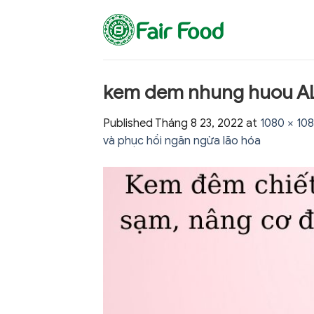
Skip
to
content
kem dem nhung huou ALT
Published
Tháng 8 23, 2022
at
1080 × 10
và phục hồi ngăn ngừa lão hóa